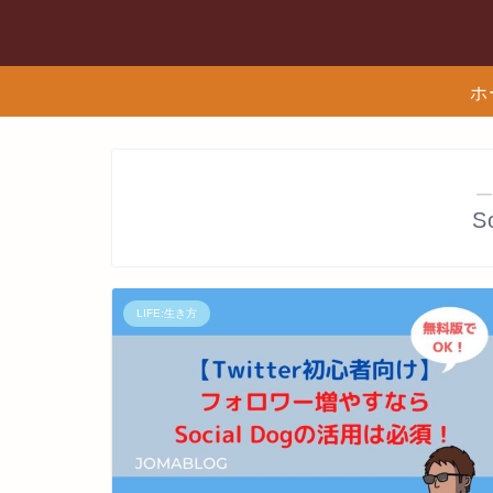
ホ
―
S
LIFE:生き方