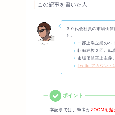
この記事を書いた人
３０代会社員の市場価値
す。
一部上場企業のベ
ジョマ
転職経験２回。転
市場価値至上主義
Twitterアカウン
本記事では、筆者が
ZOOMを