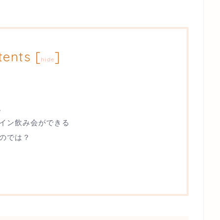
tents
[
]
hide
か。
イン飲み会ができる
のでは？