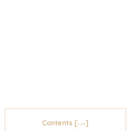
Contents
[
]
hide