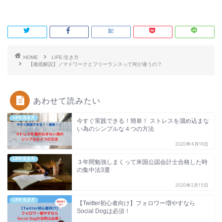
HOME
LIFE:生き方
【徹底解説】ノマドワークとフリーランスって何が違うの？
あわせて読みたい
LIFE:生き方
今すぐ実践できる！簡単！ ストレスを溜め込まな
い為のシンプルな４つの方法
2020年4月18日
LIFE:生き方
３年間勉強しまくって米国公認会計士合格した時
の集中法3選
2020年2月15日
LIFE:生き方
【Twitter初心者向け】フォロワー増やすなら
Social Dogは必須！