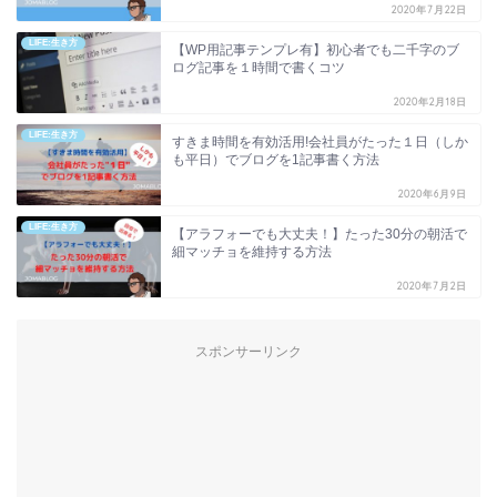
2020年7月22日
LIFE:生き方
【WP用記事テンプレ有】初心者でも二千字のブ
ログ記事を１時間で書くコツ
2020年2月18日
LIFE:生き方
すきま時間を有効活用!会社員がたった１日（しか
も平日）でブログを1記事書く方法
2020年6月9日
LIFE:生き方
【アラフォーでも大丈夫！】たった30分の朝活で
細マッチョを維持する方法
2020年7月2日
スポンサーリンク