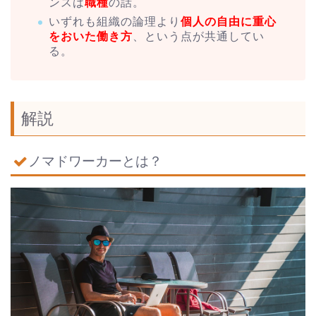
ンスは
職種
の話。
いずれも組織の論理より
個人の自由に重心
をおいた働き方
、という点が共通してい
る。
解説
ノマドワーカーとは？